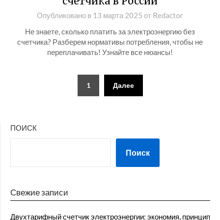
счетчика в России
Опубликовано в
13 марта 2025
от
Redactor
Не знаете, сколько платить за электроэнергию без
счетчика? Разберем нормативы потребления, чтобы не
переплачивать! Узнайте все нюансы!
Пагинация
1
Далее
записей
ПОИСК
Поиск
Свежие записи
Двухтарифный счетчик электроэнергии: экономия, принцип