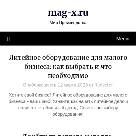
Перейти
mag-x.ru
к
содержимому
Мир Производства
Меню
Литейное оборудование для малого
бизнеса: как выбрать и что
необходимо
Опубликовано в
12 марта 2025
от
Redactor
Хотите свой бизнес? Литейное оборудование для малого
бизнеса – ваш шанс! Узнайте, как начать литейное дело и
получать стабильный доход. Советы по выбору
оборудования!