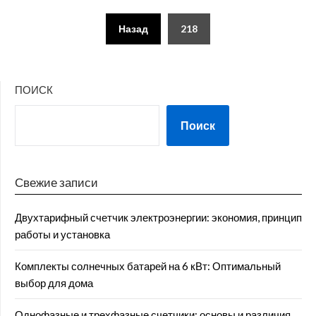
Пагинация
Назад
218
записей
ПОИСК
Поиск
Свежие записи
Двухтарифный счетчик электроэнергии: экономия, принцип
работы и установка
Комплекты солнечных батарей на 6 кВт: Оптимальный
выбор для дома
Однофазные и трехфазные счетчики: основы и различия