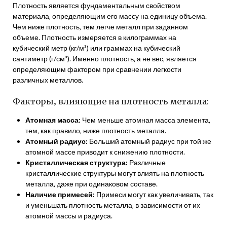
Плотность является фундаментальным свойством
материала‚ определяющим его массу на единицу объема.
Чем ниже плотность‚ тем легче металл при заданном
объеме. Плотность измеряется в килограммах на
кубический метр (кг/м³) или граммах на кубический
сантиметр (г/см³). Именно плотность‚ а не вес‚ является
определяющим фактором при сравнении легкости
различных металлов.
Факторы‚ влияющие на плотность металла:
Атомная масса:
Чем меньше атомная масса элемента‚
тем‚ как правило‚ ниже плотность металла.
Атомный радиус:
Больший атомный радиус при той же
атомной массе приводит к снижению плотности.
Кристаллическая структура:
Различные
кристаллические структуры могут влиять на плотность
металла‚ даже при одинаковом составе.
Наличие примесей:
Примеси могут как увеличивать‚ так
и уменьшать плотность металла‚ в зависимости от их
атомной массы и радиуса.