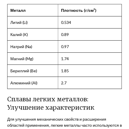
Металл
Плотность (г/см³)
Литий (Li)
0.534
Калий (K)
0.89
Натрий (Na)
0.97
Магний (Mg)
1.74
Бериллий (Be)
1.85
Алюминий (Al)
2.7
Сплавы легких металлов:
Улучшение характеристик
Для улучшения механических свойств и расширения
областей применения‚ легкие металлы часто используются в