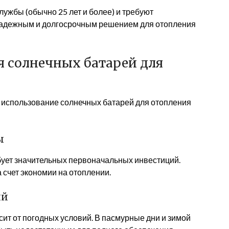
ужбы (обычно 25 лет и более) и требуют
 надежным и долгосрочным решением для отопления
я солнечных батарей для
использование солнечных батарей для отопления
ы
бует значительных первоначальных инвестиций.
 счет экономии на отоплении.
ий
ит от погодных условий. В пасмурные дни и зимой