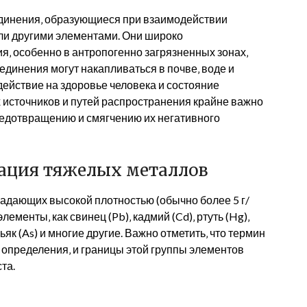
единения‚ образующиеся при взаимодействии
ли другими элементами. Они широко
я‚ особенно в антропогенно загрязненных зонах‚
единения могут накапливаться в почве‚ воде и
действие на здоровье человека и состояние
х источников и путей распространения крайне важно
редотвращению и смягчению их негативного
ация тяжелых металлов
ладающих высокой плотностью (обычно более 5 г/
лементы‚ как свинец (Pb)‚ кадмий (Cd)‚ ртуть (Hg)‚
ышьяк (As) и многие другие. Важно отметить‚ что термин
 определения‚ и границы этой группы элементов
та.