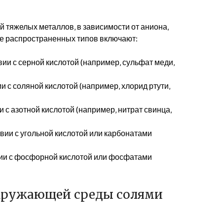
 тяжелых металлов‚ в зависимости от аниона‚
ее распространенных типов включают:
и с серной кислотой (например‚ сульфат меди‚
 с соляной кислотой (например‚ хлорид ртути‚
с азотной кислотой (например‚ нитрат свинца‚
ии с угольной кислотой или карбонатами
ии с фосфорной кислотой или фосфатами
окружающей среды солями