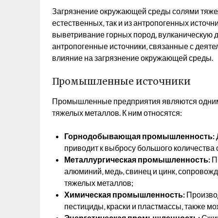
Загрязнение окружающей среды солями тяжел
естественных‚ так и из антропогенных источ
выветривание горных пород‚ вулканическую д
антропогенные источники‚ связанные с деяте
влияние на загрязнение окружающей среды.
Промышленные источники
Промышленные предприятия являются одним 
тяжелых металлов. К ним относятся:
Горнодобывающая промышленность:
приводит к выбросу большого количества 
Металлургическая промышленность:
Пр
алюминий‚ медь‚ свинец и цинк‚ сопровож
тяжелых металлов;
Химическая промышленность:
Производ
пестициды‚ краски и пластмассы‚ также мо
Энергетическая промышленность:
Сжиг