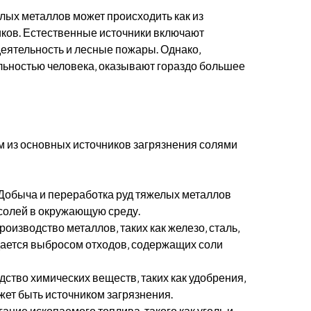
ых металлов может происходить как из
ников. Естественные источники включают
еятельность и лесные пожары. Однако‚
льностью человека‚ оказывают гораздо большее
из основных источников загрязнения солями
Добыча и переработка руд тяжелых металлов
солей в окружающую среду.
оизводство металлов‚ таких как железо‚ сталь‚
дается выбросом отходов‚ содержащих соли
ство химических веществ‚ таких как удобрения‚
жет быть источником загрязнения.
ание ископаемого топлива‚ такого как уголь и