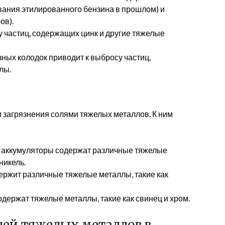
ования этилированного бензина в прошлом) и
ов).
 частиц‚ содержащих цинк и другие тяжелые
ных колодок приводит к выбросу частиц‚
лы.
 загрязнения солями тяжелых металлов. К ним
 аккумуляторы содержат различные тяжелые
никель.
ржит различные тяжелые металлы‚ такие как
одержат тяжелые металлы‚ такие как свинец и хром.
лей тяжелых металлов в