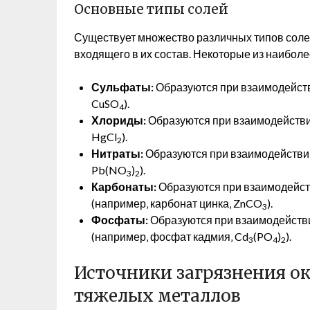
Основные типы солей
Существует множество различных типов солей
входящего в их состав. Некоторые из наибол
Сульфаты:
Образуются при взаимодействи
CuSO
).
4
Хлориды:
Образуются при взаимодействии
HgCl
).
2
Нитраты:
Образуются при взаимодействии 
Pb(NO
)
).
3
2
Карбонаты:
Образуются при взаимодейств
(например‚ карбонат цинка‚ ZnCO
).
3
Фосфаты:
Образуются при взаимодейств
(например‚ фосфат кадмия‚ Cd
(PO
)
).
3
4
2
Источники загрязнения 
тяжелых металлов