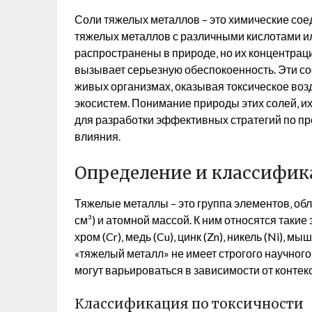
Соли тяжелых металлов – это химические со
тяжелых металлов с различными кислотами и
распространены в природе‚ но их концентраци
вызывает серьезную обеспокоенность. Эти со
живых организмах‚ оказывая токсическое воз
экосистем. Понимание природы этих солей‚ и
для разработки эффективных стратегий по п
влияния.
Определение и классифик
Тяжелые металлы – это группа элементов‚ об
см³) и атомной массой. К ним относятся такие э
хром (Cr)‚ медь (Cu)‚ цинк (Zn)‚ никель (Ni)‚ м
«тяжелый металл» не имеет строгого научного
могут варьироваться в зависимости от контекс
Классификация по токсичности