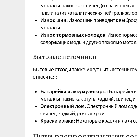
металлы‚ такие как свинец (из-за использ
платина (из каталитических нейтрализатор
Износ шин:
Износ шин приводит к выбросу
металлы.
Износ тормозных колодок:
Износ тормоз
содержащих медь и другие тяжелые метал
Бытовые источники
Бытовые отходы также могут быть источником
относятся:
Батарейки и аккумуляторы:
Батарейки и
металлы‚ такие как ртуть‚ кадмий‚ свинец и 
Электронный лом:
Электронный лом соде
свинец‚ кадмий‚ ртуть и хром.
Краски и лаки:
Некоторые краски и лаки с
Пути распространения со