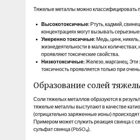
Тяжелые металлы можно классифицировать по
Высокотоксичные:
Ртуть‚ кадмий‚ свине
концентрациях могут вызывать серьезные 
Умеренно токсичные:
Медь‚ цинк‚ никел
жизнедеятельности в малых количествах‚
проявляют токсические свойства.
Низкотоксичные:
Железо‚ марганец. Эти 
токсичность проявляется только при очен
Образование солей тяжел
Соли тяжелых металлов образуются в результ
тяжелые металлы выступают в качестве катио
(отрицательно заряженные ионы) происходят 
Примером может служить реакция свинца с сер
сульфат свинца (PbSO
).
4