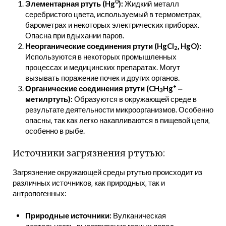
0
Элементарная ртуть (Hg
):
Жидкий металл
серебристого цвета‚ используемый в термометрах‚
барометрах и некоторых электрических приборах.
Опасна при вдыхании паров.
Неорганические соединения ртути (HgCl
‚ HgO):
2
Используются в некоторых промышленных
процессах и медицинских препаратах. Могут
вызывать поражение почек и других органов.
+
Органические соединения ртути (CH
Hg
‒
3
метилртуть):
Образуются в окружающей среде в
результате деятельности микроорганизмов. Особенно
опасны‚ так как легко накапливаются в пищевой цепи‚
особенно в рыбе.
Источники загрязнения ртутью:
Загрязнение окружающей среды ртутью происходит из
различных источников‚ как природных‚ так и
антропогенных:
Природные источники:
Вулканическая
деятельность‚ выветривание горных пород‚