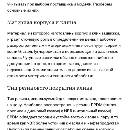
учитывать при выборе поставщика и модели. Разберем
основные из них.
Материал корпуса и клина
Материал‚ из которого изготовлены корпус и клин задвижки‚
играет ключевую роль в определении ее цены. Наиболее
распространенными материалами являются чугун (серый и
ковкий)‚ сталь (углеродистая и нержавеющая) и различные
сплавы. Чугунные задвижки обычно являются наиболее
доступными по цене‚ в то время как задвижки из
нержавеющей стали значительно дороже из-за высокой
стоимости материала и сложности обработки.
Тип резинового покрытия клина
Тип резины‚ используемой для покрытия клина‚ также влияет
на цену. Наиболее распространены резины EPDM (этилен-
пропилен-диеновый каучук) и NBR (нитрильный каучук).
EPDM обладает хорошей устойчивостью к воде и пару‚ в то
время как NBR более устойчив к маслам и нефтепродуктам.
Выбор типа резины зависит от рабочей среды‚ в которой